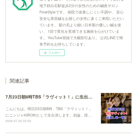
地下鉄白石駅徒歩2分の女性のための鍼灸サロン
FlowStyleです。 病院で改善しにくい不調や、 安心
安全な美容鍼をお探しの女性に多くご来院いただい
ています。 髪の毛より細い日本製の優しい鍼を使
い、 1回で変化を実感できる施術を心がけていま
す。 YouTube登録で大幅割引あり。 公式LINEで簡
単予約をお待ちしています。
フォロー
関連記事
7月23日朝8時TBS「ラヴィット！」に生出演します
こんにちは。明日23日朝8時、TBS「ラヴィット！」
にニンジャHIROKIとして生出演します。勿論、揺…
2026.07.22 02:52