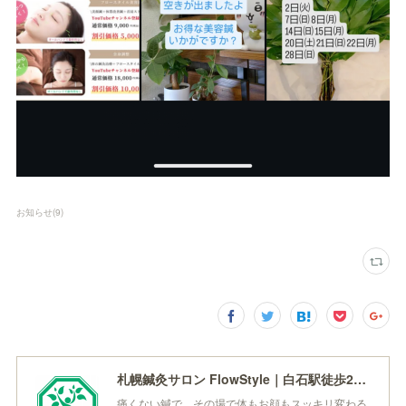
お知らせ
(
9
)
札幌鍼灸サロン FlowStyle｜白石駅徒歩2分 痛くない鍼・美容鍼
痛くない鍼で、その場で体もお顔もスッキリ変わる