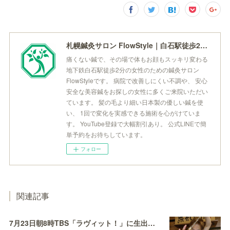
札幌鍼灸サロン FlowStyle｜白石駅徒歩2分 痛くない鍼・美容鍼
痛くない鍼で、その場で体もお顔もスッキリ変わる
地下鉄白石駅徒歩2分の女性のための鍼灸サロン
FlowStyleです。 病院で改善しにくい不調や、 安心
安全な美容鍼をお探しの女性に多くご来院いただい
ています。 髪の毛より細い日本製の優しい鍼を使
い、 1回で変化を実感できる施術を心がけていま
す。 YouTube登録で大幅割引あり。 公式LINEで簡
単予約をお待ちしています。
フォロー
関連記事
7月23日朝8時TBS「ラヴィット！」に生出演します